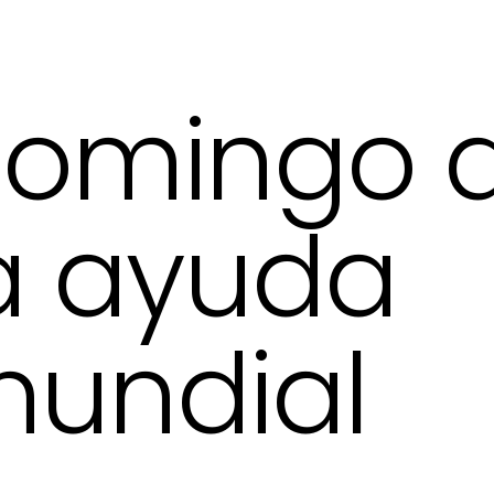
omingo 
a ayuda
undial