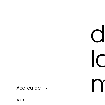
d
l
m
Acerca de
Ver