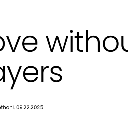
ove witho
ayers
thani, 09.22.2025